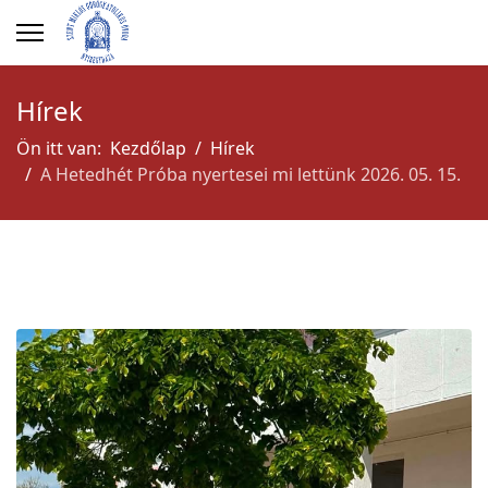
Hírek
Ön itt van:
Kezdőlap
Hírek
A Hetedhét Próba nyertesei mi lettünk 2026. 05. 15.