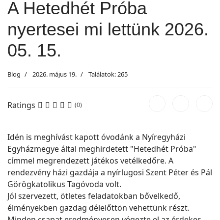
A Hetedhét Próba
nyertesei mi lettünk 2026.
05. 15.
Blog
2026. május 19.
Találatok: 265
Ratings
(0)
Idén is meghívást kapott óvodánk a Nyíregyházi
Egyházmegye által meghirdetett "Hetedhét Próba"
címmel megrendezett játékos vetélkedőre. A
rendezvény házi gazdája a nyírlugosi Szent Péter és Pál
Görögkatolikus Tagóvoda volt.
Jól szervezett, ötletes feladatokban bővelkedő,
élményekben gazdag délelőttön vehettünk részt.
Minden csapat eredményesen végezte el az érdekes,