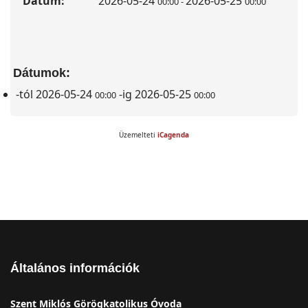
Dátum:
2026-05-24
2026-05-25
00:00
-
00:00
Dátumok:
-tól
2026-05-24
-ig
2026-05-25
00:00
00:00
Üzemelteti
iCagenda
Általános információk
Szent Miklós Görögkatolikus Óvoda