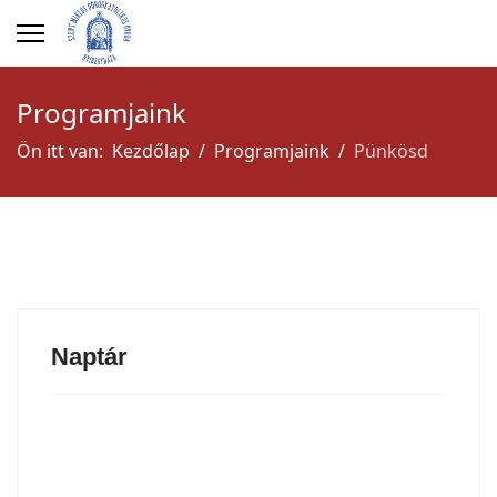
év
hónap
hónap
év
Programjaink
Ön itt van:
Kezdőlap
Programjaink
Pünkösd
Naptár