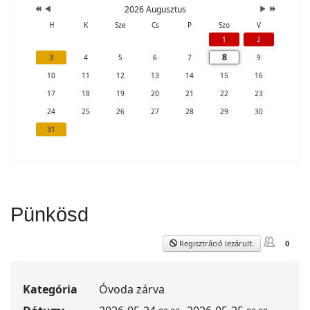
2026 Augusztus
H
K
Sze
Cs
P
Szo
V
1
2
8
3
4
5
6
7
9
10
11
12
13
14
15
16
17
18
19
20
21
22
23
24
25
26
27
28
29
30
31
Pünkösd
Regisztráció lezárult.
0
Kategória
Óvoda zárva