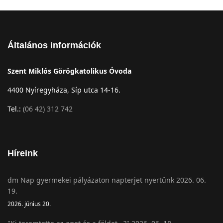
Általános információk
Szent Miklós Görögkatolikus Óvoda
4400 Nyíregyháza, Síp utca 14-16.
Tel.:
(06 42) 312 742
Híreink
dm Nap gyermekei pályázaton napterjet nyertünk 2026. 06.
19.
2026. június 20.