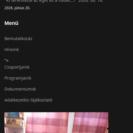
"Ki teremtette az eget és a földet...?" 2026. 06. 18.
2026. június 20.
Menü
Bemutatkozás
Híreink
">
Csoportjaink
Programjaink
Dokumentumok
Adatkezelési tájékoztató