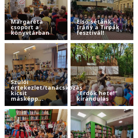
Margaréta
Első sétánk -
csoport a
Irány a Tirpák
könyvtárban
fesztivál!
Szülői
értekezlet/tanácskozás
kicsit
"Erdők hete!"
másképp...
kirándulás