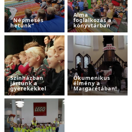
Alma
"Népmesés
foglalkozás a
hetünk"
könyvtárban
Színházban
Ökumenikus
jártunk a
élmény a
gyerekekkel
Margarétában!