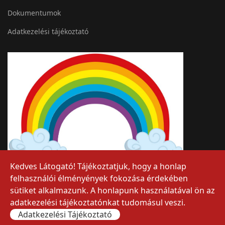
Dokumentumok
Adatkezelési tájékoztató
Kedves Látogató! Tájékoztatjuk, hogy a honlap
felhasználói élményények fokozása érdekében
sütiket alkalmazunk. A honlapunk használatával ön az
adatkezelési tájékoztatónkat tudomásul veszi.
Adatkezelési Tájékoztató
© 2026 Szent Miklós Görögkatolikus Óvoda
">