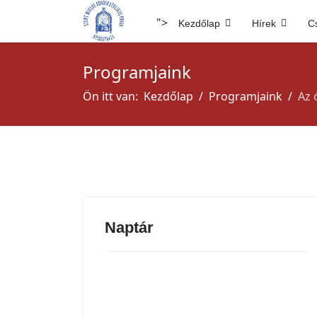
év
hónap
hónap
év
">
Kezdőlap
Hírek
C
Programjaink
Ön itt van:
Kezdőlap
Programjaink
Az 
Naptár