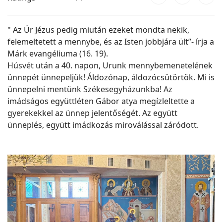
" Az Úr Jézus pedig miután ezeket mondta nekik,
felemeltetett a mennybe, és az Isten jobbjára ült”- írja a
Márk evangéliuma (16. 19).
Húsvét után a 40. napon, Urunk mennybemenetelének
ünnepét ünnepeljük! Áldozónap, áldozócsütörtök. Mi is
ünnepelni mentünk Székesegyházunkba! Az
imádságos együttléten Gábor atya megízleltette a
gyerekekkel az ünnep jelentőségét. Az együtt
ünneplés, együtt imádkozás miroválással záródott.