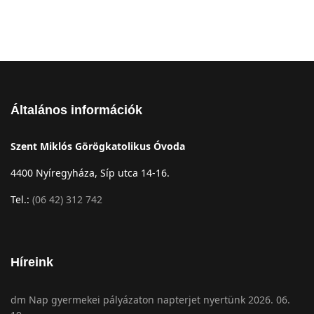
Általános információk
Szent Miklós Görögkatolikus Óvoda
4400 Nyíregyháza, Síp utca 14-16.
Tel.:
(06 42) 312 742
Híreink
dm Nap gyermekei pályázaton napterjet nyertünk 2026. 06.