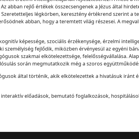
 Az abban rejlő értékek összecsengenek a Jézus által hirdete
 Szeretetteljes légkörben, keresztény értékrend szerint a t
ősödnek abban, hogy a teremtett világ részesei. A megvaló
ognitív képessége, szociális érzékenysége, érzelmi intellige
ki személyiség fejlődik, miközben érvényesül az egyéni bá
ógusok szakmai elkötelezettsége, felelősségvállalása. Ala
alósulás során megmutatkozik még a szoros együttműködés
sok által történik, akik elkötelezettek a hivatásuk iránt 
 interaktív előadások, bemutató foglalkozások, hospitálás