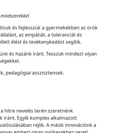
s módszerekkel
ítsuk és fejlesszük a gyermekekben az örök
llalást, az empátiát, a toleranciát és
ett élést és tevékenykedést segítik.
ünk és hazánk iránt. Tesszük mindezt olyan
ségekkel.
, pedagógiai asszisztensek.
a hitre nevelés terén szeretnénk
 iránt. Egyik komplex alkalmazott
alósulásában rejlik. A másik innovációnk a
magyar embert olyan gyökerekhez vezeti,