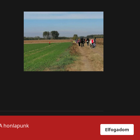
">
 A honlapunk
Elfogadom
Pedagógus bejelntkezés