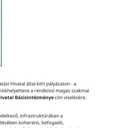
ási Hivatal által kiírt pályázaton - a
 elnökhelyettese a rendkívül magas szakmai
Hivatal Bázisintézménye
cím viselésére.
delkező, infrastruktúrában a
ödésében koherens, befogadó,