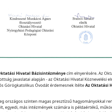
Oktatási Hivatal Bázisintézménye
cím elnyerésére. Az Oktat
ottság javaslatai alapján - az Oktatási Hivatal Köznevelési
lós Görögkatolikus Óvodát érdemesnek ítélte
Az Oktatási 
tleg országos szinten magas presztízsű hagyományokkal ren
elt, egyedi, más intézmények számára is példaértékű, műk