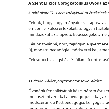
A Szent Miklós Görögkatolikus Óvoda az 
A görögkatolikus kereszténykultúra értékeinek 
Célunk, hogy hagyományainkra, tapasztalat
emberi, erkölcsi értékeket: az egyén tisztel
mindazokat az alapvető képességeket, melye
Célunk továbbá, hogy fejlődjön a gyermeke
új, modern pedagógiai módszerekkel, amely
Célcsoport: az egyházi és állami fenntart
Az átadni kívánt jógyakorlatok rövid leírása
Óvodánk fennállásának közel három évtizede
megosztani azokkal a pedagógusokkal, akik
módszerünk a Kett pedagógia. Lényege a bes
meseterápia elemeinek alkalmazása a gyerm