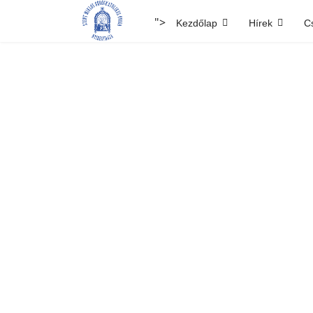
">
Kezdőlap
Hírek
C