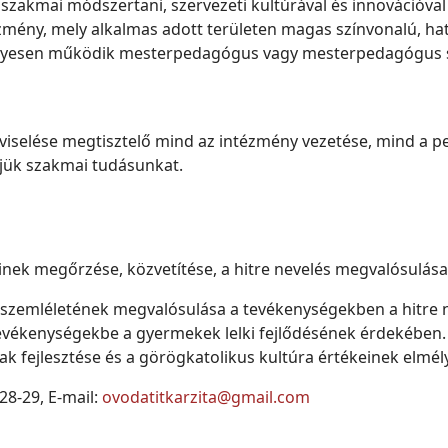
akmai módszertani, szervezeti kultúrával és innovációval r
ézmény, mely alkalmas adott területen magas színvonalú, h
nyesen működik mesterpedagógus vagy mesterpedagógus sz
.
viselése megtisztelő mind az intézmény vezetése, mind a 
tjük szakmai tudásunkat.
inek megőrzése, közvetítése, a hitre nevelés megvalósulás
szemléletének megvalósulása a tevékenységekben a hitre ne
evékenységekbe a gyermekek lelki fejlődésének érdekében.
fejlesztése és a görögkatolikus kultúra értékeinek elmélyít
328-29, E-mail:
ovodatitkarzita@gmail.com