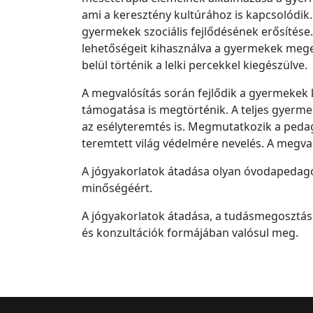
ami a keresztény kultúrához is kapcsolódik.
gyermekek szociális fejlődésének erősítése.
lehetőségeit kihasználva a gyermekek meger
belül történik a lelki percekkel kiegészülve.
A megvalósítás során fejlődik a gyermekek k
támogatása is megtörténik. A teljes gyerme
az esélyteremtés is. Megmutatkozik a pedag
teremtett világ védelmére nevelés. A megv
A jógyakorlatok átadása olyan óvodapedagógu
minőségéért.
A jógyakorlatok átadása, a tudásmegosztás
és konzultációk formájában valósul meg.