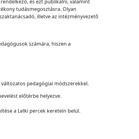
endelkező, és ezt publikálni, valamint
atékony tudásmegosztásra. Olyan
aktanácsadó, illetve az intézményvezető
pedagógusok számára, hiszen a
a változatos pedagógiai módszerekkel.
velést előtérbe helyezve.
ése a Lelki percek keretein belül.