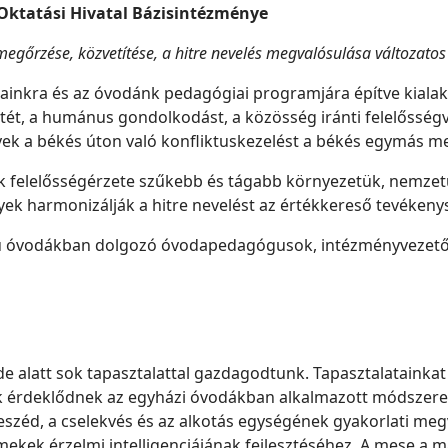
Oktatási Hivatal Bázisintézménye
megőrzése, közvetítése, a hitre nevelés megvalósulása változato
ainkra és az óvodánk pedagógiai programjára építve kialak
etét, a humánus gondolkodást, a közösség iránti felelősségvá
k a békés úton való konfliktuskezelést a békés egymás mell
k felelősségérzete szűkebb és tágabb környezetük, nemzet
ek harmonizálják a hitre nevelést az értékkereső tevékeny
ású óvodákban dolgozó óvodapedagógusok, intézményvezetők
 alatt sok tapasztalattal gazdagodtunk. Tapasztalatainkat 
 érdeklődnek az egyházi óvodákban alkalmazott módszerek
zéd, a cselekvés és az alkotás egységének gyakorlati megv
ekek érzelmi intelligenciájának fejlesztéséhez. A mese a 