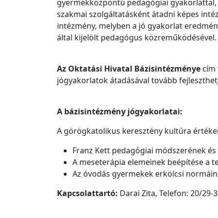
gyermekközpontú pedagógiai gyakorlattal, sz
szakmai szolgáltatásként átadni képes int
intézmény, melyben a jó gyakorlat eredmé
által kijelölt pedagógus közreműködésével
Az Oktatási Hivatal Bázisintézménye
cím 
jógyakorlatok átadásával tovább fejleszthe
A bázisintézmény jógyakorlatai:
A görögkatolikus keresztény kultúra értéke
Franz Kett pedagógiai módszerének és 
A meseterápia elemeinek beépítése a t
Az óvodás gyermekek erkölcsi normáinak 
Kapcsolattartó:
Darai Zita, Telefon: 20/29-