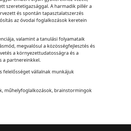
tt szeretetigazsággal. A harmadik pillér a
ervezett és spontán tapasztalatszerzés
sítás az óvodai foglalkozások keretein
nciája, valamint a tanulási folyamataik
násmód, megvalósul a közösségfejlesztés és
pvetés a környezettudatosságra és a
 a partnereinkkel.
és felelősséget vállalnak munkájuk
ok, műhelyfoglalkozások, brainstormingok