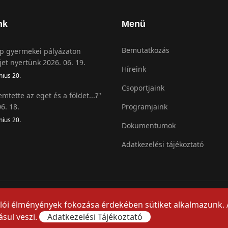
nk
Menü
Bemutatkozás
 gyermekei pályázaton
jet nyertünk 2026. 06. 19.
Híreink
nius 20.
Csoportjaink
emtette az eget és a földet...?"
6. 18.
Programjaink
nius 20.
Dokumentumok
Adatkezelési tájékoztató
nálói élményények fokozása érdekében sütiket alkalmazunk.
sul veszi.
Adatkezelési Tájékoztató