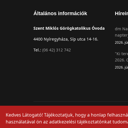
Általános információk
Hírei
Szent Miklós Görögkatolikus Óvoda
dm Nap
napter
4400 Nyíregyháza, Síp utca 14-16.
2026. jú
Tel.:
(06 42) 312 742
"Ki ter
2026. 0
2026. jú
© 2026 Szent Miklós Görögkatolikus Óvoda
Kedves Látogató! Tájékoztatjuk, hogy a honlap felhasz
használatával ön az adatkezelési tájékoztatónkat tudomá