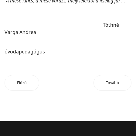
"A mese kincs, a mese varázs, mely lélektől a lélekig jár ..."
Tóthné
Varga Andrea
óvodapedagógus
Előző
Tovább