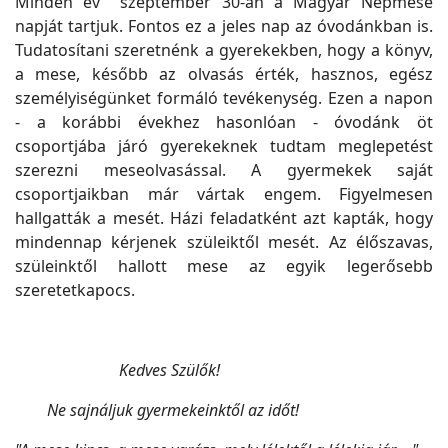
Minden év szeptember 30-án a Magyar Népmese
napját tartjuk. Fontos ez a jeles nap az óvodánkban is.
Tudatosítani szeretnénk a gyerekekben, hogy a könyv,
a mese, később az olvasás érték, hasznos, egész
személyiségünket formáló tevékenység. Ezen a napon
- a korábbi évekhez hasonlóan - óvodánk öt
csoportjába járó gyerekeknek tudtam meglepetést
szerezni meseolvasással. A gyermekek saját
csoportjaikban már vártak engem. Figyelmesen
hallgatták a mesét. Házi feladatként azt kapták, hogy
mindennap kérjenek szüleiktől mesét. Az élőszavas,
szüleinktől hallott mese az egyik legerősebb
szeretetkapocs.
Kedves Szülők!
Ne sajnáljuk gyermekeinktől az időt!