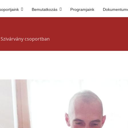
soportjaink
Bemutatkozás
Programjaink
Dokumentum
 Szivárvány csoportban