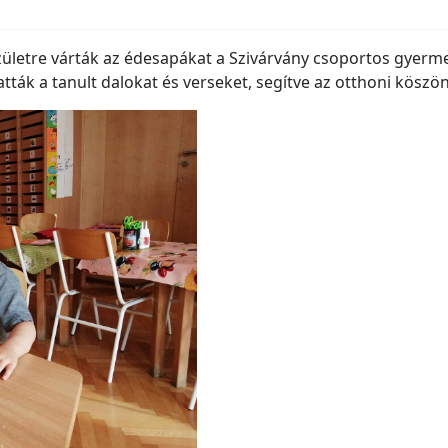
zületre várták az édesapákat a Szivárvány csoportos gyerme
ták a tanult dalokat és verseket, segítve az otthoni köszön