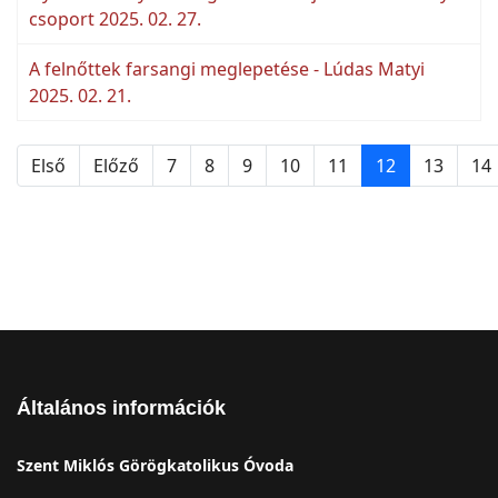
csoport 2025. 02. 27.
A felnőttek farsangi meglepetése - Lúdas Matyi
2025. 02. 21.
Első
Előző
7
8
9
10
11
12
13
14
Általános információk
Szent Miklós Görögkatolikus Óvoda