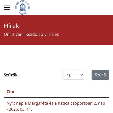
Hírek
Ön itt van:
Kezdőlap
Hírek
Tételek #
Szűrők
Szűrő
Cím
Nyílt nap a Margaréta és a Katica csoportban 2. nap
- 2025. 03. 11.